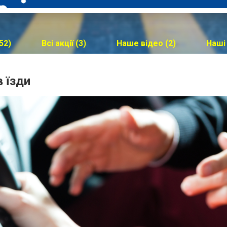
52)
Всі акції (3)
Наше відео (2)
Наші
 їзди