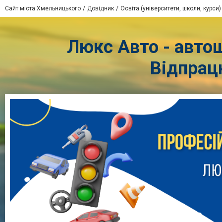
Сайт міста Хмельницького
Довідник
Освіта (університети, школи, курси)
Люкс Авто - автош
Відпрац