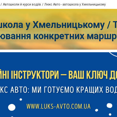
Автошколи й курси водіїв
Люкс Авто - автошкола у Хмельницькому
кола у Хмельницькому / Т
ювання конкретних маршру